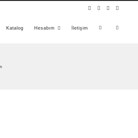
Instagram
YouTube
WhatsApp
Phone
Katalog
Hesabım
İletişim
n