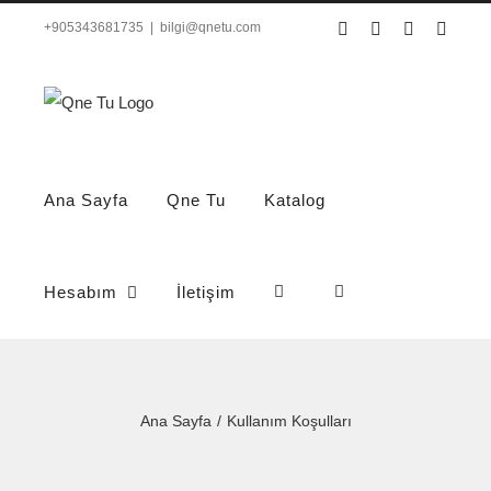
Skip
Instagram
YouTube
WhatsApp
Phone
+905343681735
|
bilgi@qnetu.com
to
content
Ana Sayfa
Qne Tu
Katalog
Hesabım
İletişim
Ana Sayfa
Kullanım Koşulları