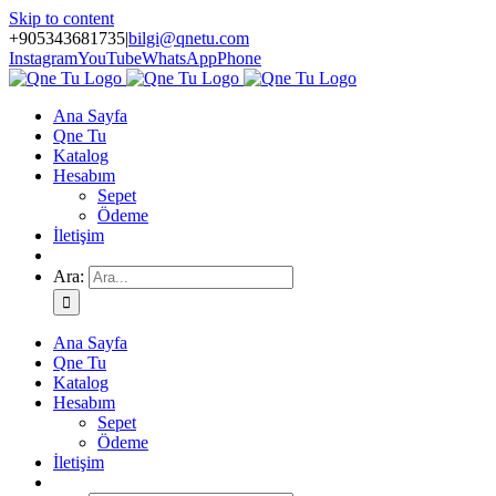
Skip to content
+905343681735
|
bilgi@qnetu.com
Instagram
YouTube
WhatsApp
Phone
Ana Sayfa
Qne Tu
Katalog
Hesabım
Sepet
Ödeme
İletişim
Ara:
Ana Sayfa
Qne Tu
Katalog
Hesabım
Sepet
Ödeme
İletişim