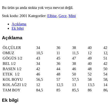
Bu ürün şu anda stokta yok veya mevcut değil.
Stok kodu:
2001
Kategoriler:
Elbise
,
Gece
,
Mini
Açıklama
Ek bilgi
Açıklama
ÖLÇÜLER
34
36
38
40
42
OMUZ
10,5
11
11,5
12
12
GÖGÜS 1/2
43
45
47
49
51
BEL 1/2
34
36
38
40
42
BASEN 1/2
42
44
46
48
50
ETEK 1/2
46
48
50
52
54
KOL BOYU
56,5
57
57,5
58
58
KOL AĞZI 1/2
12
12,5
13
13,5
14
TAM BOY
84,5
85
85,5
86
86
Ek bilgi