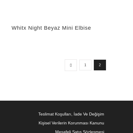
Whitx Night Beyaz Mini Elbise
1
2
Teslimat Koşulları, İade Ve Değişim
Kişisel Verilerin Korunması Kanunu
Mesafeli Satış Sözleşmesi